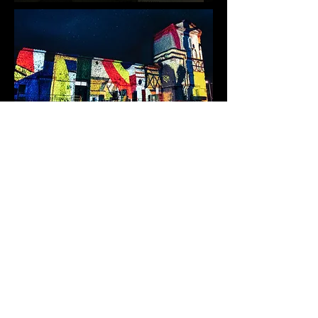
Particularité forte de cette
création
Des dessins réalisés pendant les ateliers
d’arts plastiques organisés dans les
semaines précédant l’événement ont été
intégrés dans la scénographie du mapping.
Les créations graphiques des participants
sont venues habiller, animer et faire vibrer