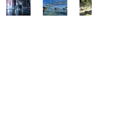
Mappings
Team
Prestations
Le Studio
Suivez-nous sur les réseaux
CREATIV LIGHT
contact@creativlight.fr
© 2023 par CREATIV LIGHT.